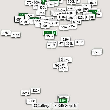
360k
500k
450k
469k
520k
500k
875k
400k
1.2m
575k
450k
1.6m
2.1m
630k
625k
800k
875k
875k
875k
685k
385k
460k
1.4m
324k
930k
425k
595k
329k
925k
425k
3.3m
410k
1.7m
539k
440k
340k
649k
450k
440k
535k
3.5m
325k
450k
525k
1m
335k
335k
325k
355k
724k
769k
782k
782k
754k
525k
624k
535k
564k
535k
489k
499k
375k
475k
650k
375k
530k
375k
1.1m
495k
535k
600k
375k
430k
470k
370k
499k
995k
400k
630k
427k
375k
515k
355k
629k
315k
315k
425k
329k
400k
1.5m
3.5m
950k
350k
384k
799k
460k
425k
325k
319k
329k
429k
319k
319k
339k
339k
1.7m
350k
499k
525k
629k
Gallery
Edit Search